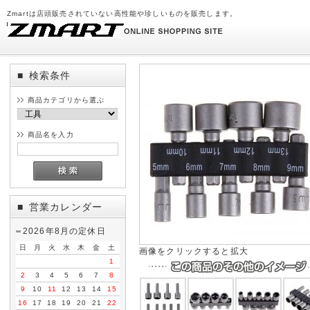
Zmartは店頭販売されていない高性能や珍しいものを販売します。
検索条件
■
商品カテゴリから選ぶ
商品名を入力
営業カレンダー
■
2026年8月の定休日
日
月
火
水
木
金
土
画像をクリックすると拡大
1
2
3
4
5
6
7
8
9
10
11
12
13
14
15
16
17
18
19
20
21
22