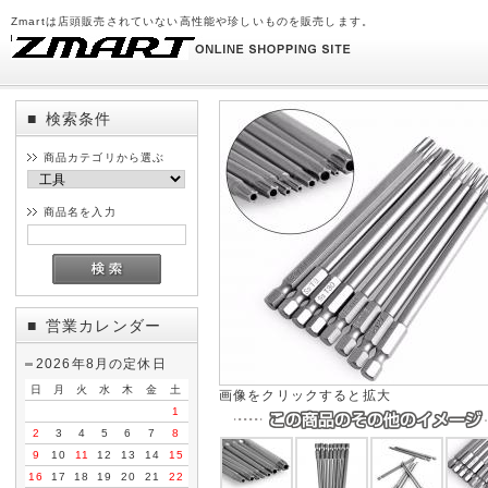
Zmartは店頭販売されていない高性能や珍しいものを販売します。
検索条件
■
商品カテゴリから選ぶ
商品名を入力
営業カレンダー
■
2026年8月の定休日
日
月
火
水
木
金
土
画像をクリックすると拡大
1
2
3
4
5
6
7
8
9
10
11
12
13
14
15
16
17
18
19
20
21
22