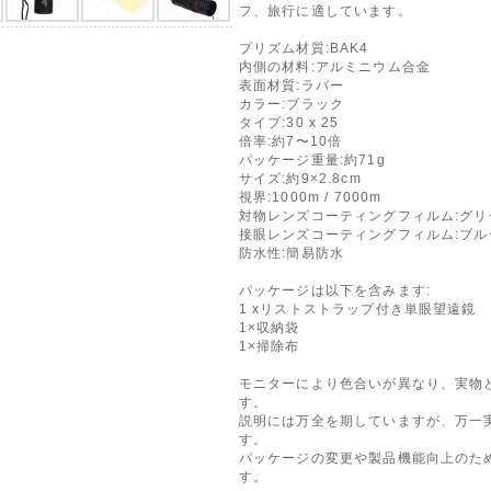
フ、旅行に適しています。
プリズム材質:BAK4
内側の材料:アルミニウム合金
表面材質:ラバー
カラー:ブラック
タイプ:30 x 25
倍率:約7〜10倍
パッケージ重量:約71g
サイズ:約9×2.8cm
視界:1000m / 7000m
対物レンズコーティングフィルム:グリ
接眼レンズコーティングフィルム:ブル
防水性:簡易防水
パッケージは以下を含みます:
1 xリストストラップ付き単眼望遠鏡
1×収納袋
1×掃除布
モニターにより色合いが異なり、実物
す。
説明には万全を期していますが、万一
す。
パッケージの変更や製品機能向上のた
す。