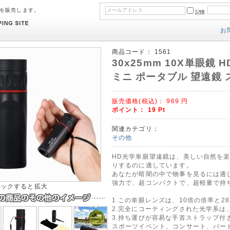
のを販売します。
記憶
お
商品コード：
1561
30x25mm 10X単眼鏡
ミニ ポータブル 望遠鏡 
販売価格(税込)：
969
円
ポイント：
19
Pt
関連カテゴリ：
その他
HD光学単眼望遠鏡は、美しい自然を
りするのに適しています。
あなたが暗闇の中で物事を見るには適
強力で、超コンパクトで、超軽量で持
リックすると拡大
1.この単眼レンズは、10倍の倍率と
2.完全にコーティングされた光学系は
3.持ち運びが容易な手首ストラップ付
スポーツイベント、コンサート、バー