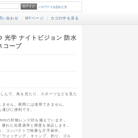
パスワードを忘れた方
問い合わせ
MYページ
カゴの中を見る
 HD 光学 ナイトビジョン 防水
スコープ
楽しんで、鳥を見たり、スポーツなどを見た
しません。夜間には使用できません。
ち運びに便利です。
28mmの対物レンズ径を備えています。
、優れた光透過率と輝度を保証します。
き、コンパクトで軽量な片手操作。
ドウォッチング、キャンプ、釣り、ゴル