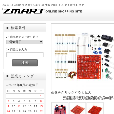
Zmartは店頭販売されていない高性能や珍しいものを販売します。
検索条件
■
商品カテゴリから選ぶ
商品名を入力
営業カレンダー
■
2026年8月の定休日
日
月
火
水
木
金
土
画像をクリックすると拡大
1
2
3
4
5
6
7
8
9
10
11
12
13
14
15
16
17
18
19
20
21
22