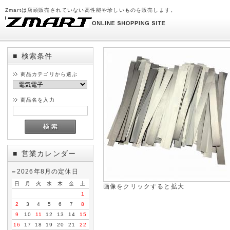
Zmartは店頭販売されていない高性能や珍しいものを販売します。
検索条件
■
商品カテゴリから選ぶ
商品名を入力
営業カレンダー
■
2026年8月の定休日
日
月
火
水
木
金
土
画像をクリックすると拡大
1
2
3
4
5
6
7
8
9
10
11
12
13
14
15
16
17
18
19
20
21
22