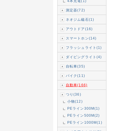
4本充電(1)
測定器(72)
ネオジム磁石(1)
アウトドア(16)
スマートホン(14)
フラッシュライト(1)
ダイビングライト(4)
自転車(35)
バイク(11)
自動車(166)
つり(36)
小物(12)
PEライン300M(1)
PEライン500M(2)
PEライン1000M(1)