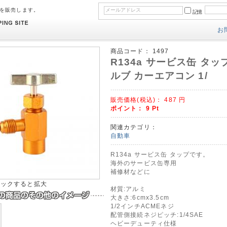
のを販売します。
記憶
お
商品コード：
1497
R134a サービス缶 タップ
ルブ カーエアコン 1/
販売価格(税込)：
487
円
ポイント：
9
Pt
関連カテゴリ：
自動車
R134a サービス缶 タップです。
海外のサービス缶専用
補修材などに
リックすると拡大
材質:アルミ
大きさ:6cmx3.5cm
1/2インチACMEネジ
配管側接続ネジピッチ:1/4SAE
ヘビーデューティ仕様