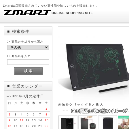
Zmartは店頭販売されていない高性能や珍しいものを販売します。
検索条件
■
商品カテゴリから選ぶ
商品名を入力
営業カレンダー
■
2026年8月の定休日
日
月
火
水
木
金
土
画像をクリックすると拡大
1
2
3
4
5
6
7
8
9
10
11
12
13
14
15
16
17
18
19
20
21
22