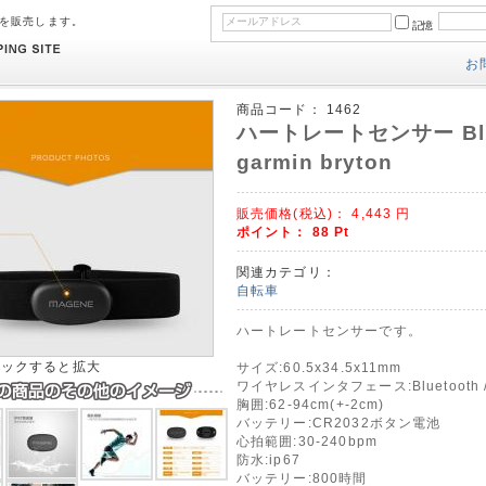
のを販売します。
記憶
お
商品コード：
1462
ハートレートセンサー Blueto
garmin bryton
販売価格(税込)：
4,443
円
ポイント：
88
Pt
関連カテゴリ：
自転車
ハートレートセンサーです。
リックすると拡大
サイズ:60.5x34.5x11mm
ワイヤレスインタフェース:Bluetooth / 
胸囲:62-94cm(+-2cm)
バッテリー:CR2032ボタン電池
心拍範囲:30-240bpm
防水:ip67
バッテリー:800時間