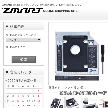
Zmartは店頭販売されていない高性能や珍しいものを販売します。
検索条件
■
商品カテゴリから選ぶ
商品名を入力
営業カレンダー
■
2026年8月の定休日
日
月
火
水
木
金
土
画像をクリックすると拡大
1
2
3
4
5
6
7
8
9
10
11
12
13
14
15
16
17
18
19
20
21
22