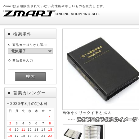
Zmartは店頭販売されていない高性能や珍しいものを販売します。
検索条件
■
商品カテゴリから選ぶ
商品名を入力
営業カレンダー
■
2026年8月の定休日
日
月
火
水
木
金
土
画像をクリックすると拡大
1
2
3
4
5
6
7
8
9
10
11
12
13
14
15
16
17
18
19
20
21
22