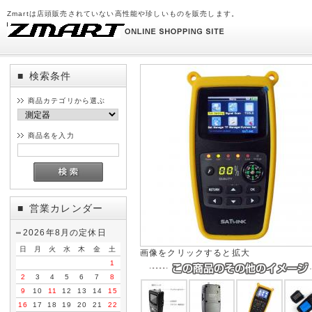
Zmartは店頭販売されていない高性能や珍しいものを販売します。
検索条件
■
商品カテゴリから選ぶ
商品名を入力
営業カレンダー
■
2026年8月の定休日
日
月
火
水
木
金
土
画像をクリックすると拡大
1
2
3
4
5
6
7
8
9
10
11
12
13
14
15
16
17
18
19
20
21
22