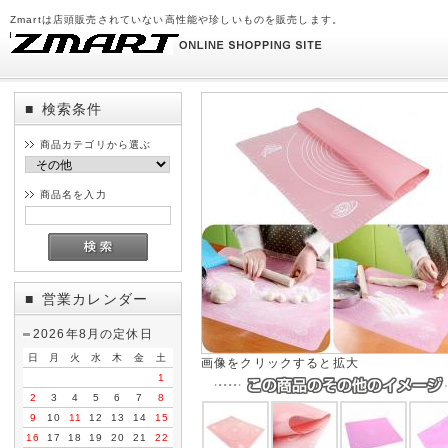
Zmartは店頭販売されていない高性能や珍しいものを販売します。
検索条件
■
商品カテゴリから選ぶ
商品名を入力
営業カレンダー
■
2026年8月の定休日
日
月
火
水
木
金
土
画像をクリックすると拡大
1
2
3
4
5
6
7
8
9
10
11
12
13
14
15
16
17
18
19
20
21
22