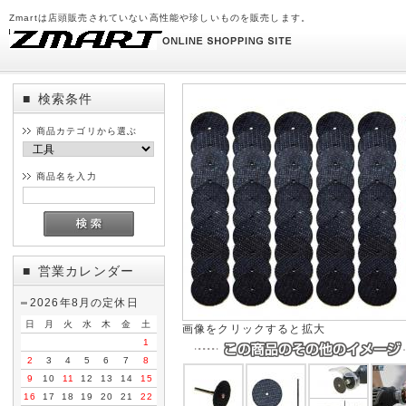
Zmartは店頭販売されていない高性能や珍しいものを販売します。
検索条件
■
商品カテゴリから選ぶ
商品名を入力
営業カレンダー
■
2026年8月の定休日
日
月
火
水
木
金
土
画像をクリックすると拡大
1
2
3
4
5
6
7
8
9
10
11
12
13
14
15
16
17
18
19
20
21
22