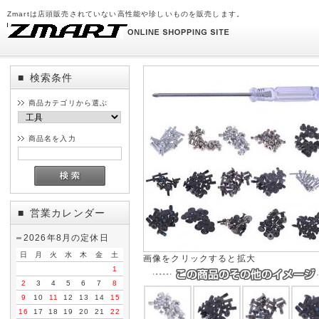
Zmartは店頭販売されていない高性能や珍しいものを販売します。
検索条件
■
商品カテゴリから選ぶ
商品名を入力
営業カレンダー
■
2026年8月の定休日
日
月
火
水
木
金
土
画像をクリックすると拡大
1
2
3
4
5
6
7
8
9
10
11
12
13
14
15
16
17
18
19
20
21
22