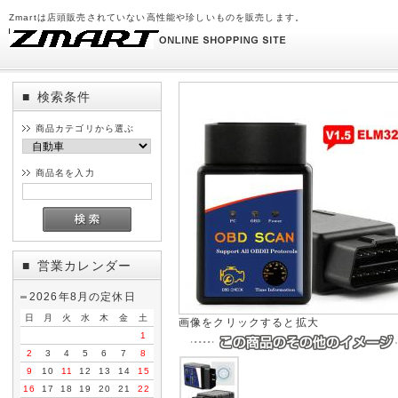
Zmartは店頭販売されていない高性能や珍しいものを販売します。
検索条件
■
商品カテゴリから選ぶ
商品名を入力
営業カレンダー
■
2026年8月の定休日
日
月
火
水
木
金
土
画像をクリックすると拡大
1
2
3
4
5
6
7
8
9
10
11
12
13
14
15
16
17
18
19
20
21
22