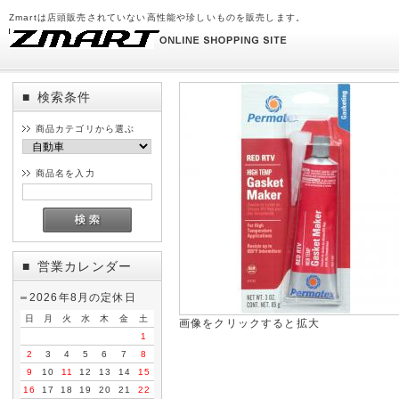
Zmartは店頭販売されていない高性能や珍しいものを販売します。
検索条件
■
商品カテゴリから選ぶ
商品名を入力
営業カレンダー
■
2026年8月の定休日
日
月
火
水
木
金
土
画像をクリックすると拡大
1
2
3
4
5
6
7
8
9
10
11
12
13
14
15
16
17
18
19
20
21
22