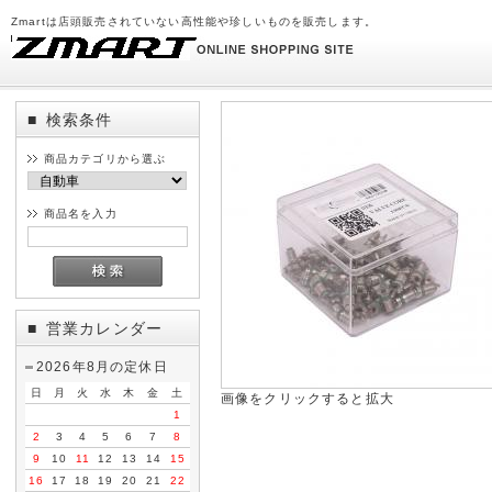
Zmartは店頭販売されていない高性能や珍しいものを販売します。
検索条件
■
商品カテゴリから選ぶ
商品名を入力
営業カレンダー
■
2026年8月の定休日
日
月
火
水
木
金
土
画像をクリックすると拡大
1
2
3
4
5
6
7
8
9
10
11
12
13
14
15
16
17
18
19
20
21
22