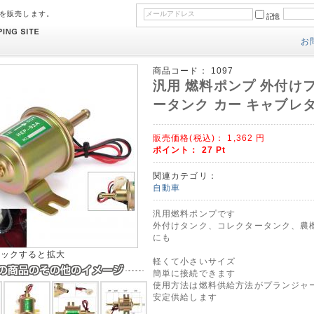
のを販売します。
記憶
お
商品コード：
1097
汎用 燃料ポンプ 外付け
ータンク カー キャブレ
販売価格(税込)：
1,362
円
ポイント：
27
Pt
関連カテゴリ：
自動車
汎用燃料ポンプです
外付けタンク、コレクタータンク、農
にも
リックすると拡大
軽くて小さいサイズ
簡単に接続できます
使用方法は燃料供給方法がプランジャ
安定供給します